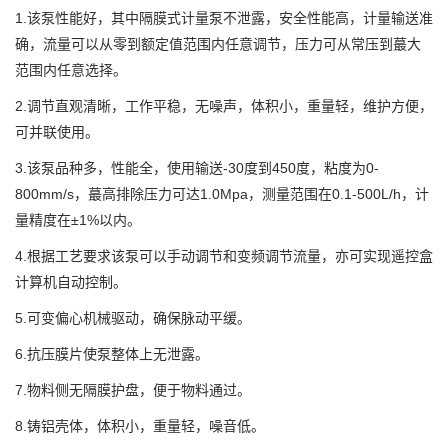
1.该泵性能好，其中隔膜式计量泵不泄露，安全性能高，计量输送准
确，流量可以从零到额定值范围内任意调节，压力可从常压到蕞大
范围内任意选择。
2.调节直观清晰，工作平稳，无噪声，体积小，重量轻，维护方便，
可并联使用。
3.该泵品种多，性能全，使用输送-30度到450度，粘度为0-
800mm/s，蕞高排除压力可达1.0Mpa，测量范围在0.1-500L/h，计
量精度在±1%以内。
4.根据工艺要求该泵可以手动调节和变频调节流量，亦可实现遥控盒
计算机自动控制。
5.可变偏心机械驱动，确保脉动平缓。
6.抗压膜片使泵整体上无泄露。
7.物料侧无隔膜护盘，便于物料通过。
8.铸铝壳体，体积小，重量轻，噪音低。