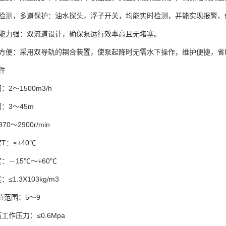
道检测，多道保护：油水探头，浮子开关，均能实时检测，并能实现报警、
流能力强：双流道设计，确保泵运行效率高且无堵塞。
修方便：采用双导轨的耦合装置，使泵起降时无需水下操作，维护便捷，省
件
2～1500m3/h
：3～45m
70～2900r/min
T：≤+40℃
：－15℃～+60℃
≤1.3X103kg/m3
值范围：5～9
工作压力：≤0.6Mpa