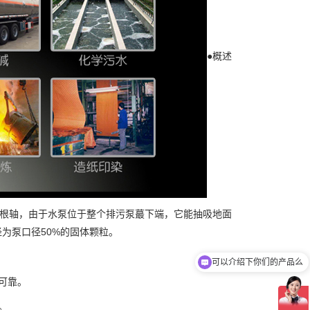
●概述
一根轴，由于水泵位于整个排污泵蕞下端，它能抽吸地面
为泵口径50%的固体颗粒。
你们是怎么收费的呢
可靠。
。