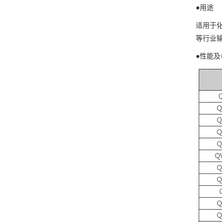
●用途
适用于
等行业
●性能