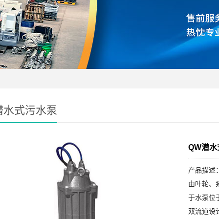
潜水式污水泵
QW潜水
产品描述
由叶轮、
于水泵位
双流道设