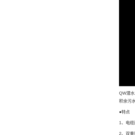
QW潜
积余污
●特点
1、电
2、双