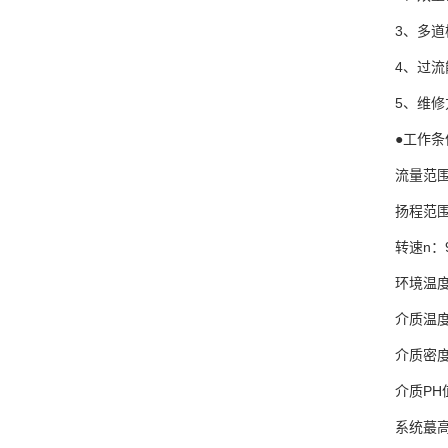
3、多
4、过
5、维
●工作条
流量范围：
扬程范围
转速n：9
环境温度
介质温度
介质密度：
介质PH
系统蕞高