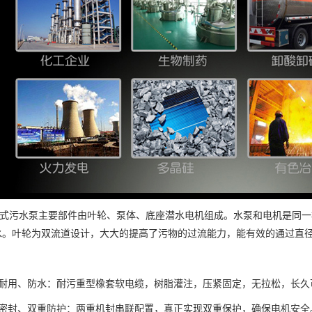
水式污水泵主要部件由叶轮、泵体、底座潜水电机组成。水泵和电机是同
水。叶轮为双流道设计，大大的提高了污物的过流能力，能有效的通过直径
缆耐用、防水：耐污重型橡套软电缆，树脂灌注，压紧固定，无拉松，长久
重密封、双重防护：两重机封串联配置，真正实现双重保护，确保电机安全