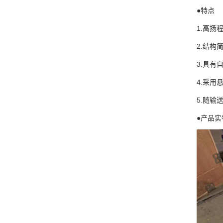
●特点
1.高扬
2.结构
3.具有
4.采用
5.随输
●产品实