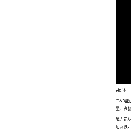
●概述
CWB
量、高
磁力泵
耐腐蚀