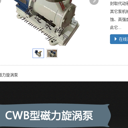
封取代动
其它泵机
蚀、高强
此它...
在线
磁力旋涡泵