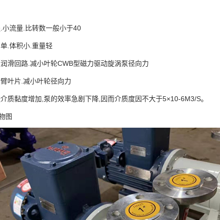
程.小流量.比转数一般小于40
简单.体积小.重量轻
自润滑回路.减小叶轮CWB型磁力驱动旋涡泵径向力
悬臂叶片.减小叶轮径向力
送介质黏度增加,泵的效率急剧下降,因而介质度因不大于5×10-6M3/S。
物图